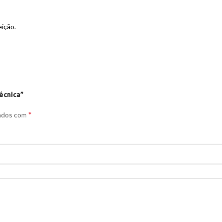
ição.
écnica”
*
cados com