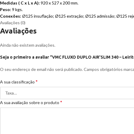
Medidas ( C x L x A):
920 x 527 x 200 mm.
Peso:
9 kgs.
Conexões:
Ø125 insuflação; Ø125 extração; Ø125 admissão; Ø125 reje
Avaliações (0)
Avaliações
Ainda não existem avaliações.
Seja o primeiro a avaliar “VMC FLUXO DUPLO AIR’SLIM 340 – Leirit
O seu endereço de email não será publicado.
Campos obrigatórios mar
*
A sua classificação
*
A sua avaliação sobre o produto