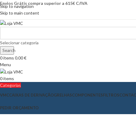
Envios Grátis compra superior a 615€ C/IVA
Skip to navigation
Skip to main content
Selecionar categoria
Search
0
items
0.00
€
Menu
0
items
Categorias
VMC
CAIXAS DE DERIVAÇÃO
GRELHAS
COMPONENTES
FILTROS
CONTA
PEDIR ORÇAMENTO