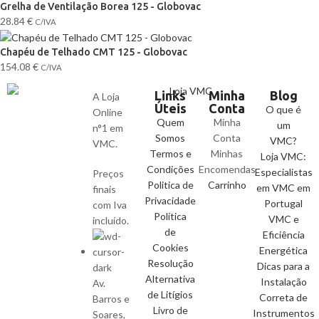
Grelha de Ventilação Borea 125 - Globovac
28.84
€
C/IVA
Chapéu de Telhado CMT 125 - Globovac
154.08
€
C/IVA
Links
Minha
Blog
A Loja
Úteis
Conta
O que é
Online
Quem
Minha
um
n°1 em
Somos
Conta
VMC?
VMC.
Termos e
Minhas
Loja VMC:
Condições
Encomendas
Especialistas
Preços
Politica de
Carrinho
em VMC em
finais
Privacidade
Portugal
com Iva
Política
VMC e
incluído.
de
Eficiência
Cookies
Energética
Resolução
Dicas para a
Alternativa
Instalação
Av.
de Litígios
Correta de
Barros e
Livro de
Instrumentos
Soares,