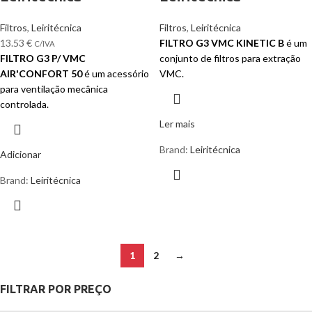
Filtros
,
Leiritécnica
Filtros
,
Leiritécnica
13.53
€
FILTRO G3 VMC KINETIC B
é um
C/IVA
FILTRO G3 P/ VMC
conjunto de filtros para extração
AIR'CONFORT 50
é um acessório
VMC.
para ventilação mecânica
controlada.
Ler mais
Brand:
Leiritécnica
Adicionar
Brand:
Leiritécnica
1
2
→
FILTRAR POR PREÇO