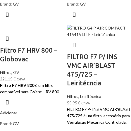
Brand:
GV
Brand:
GV
Filtro F7 HRV 800 –
FILTRO F7 P/ INS
Globovac
VMC AIR’BLAST
Filtros
,
GV
475/725 –
221.15
€
C/IVA
Leiritécncia
Filtro F7 HRV 800
é um filtro
compatível para GVent HRV 800.
Filtros
,
Leiritécnica
55.95
€
C/IVA
FILTRO F7 P/ INS VMC AIR'BLAST
Adicionar
475/725 é um filtro, acessório para
Ventilação Mecânica Controlada.
Brand:
GV