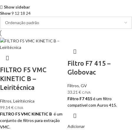
Show sidebar
Show
9
12
18
24
Filtro F7 415 –
FILTRO F5 VMC
Globovac
KINETIC B –
Filtros
,
GV
Leiritécnica
33.21
€
C/IVA
Filtro F7 415
é um filtro
Filtros
,
Leiritécnica
compatível com Auros 415.
99.14
€
C/IVA
FILTRO F5 VMC KINETIC B
é um
conjunto de filtros para extração
Adicionar
VMC.