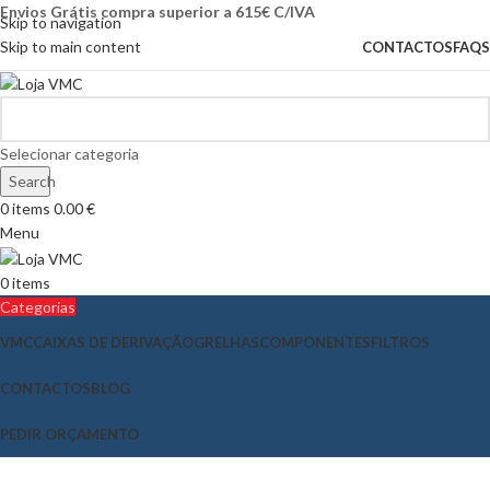
Envios Grátis compra superior a 615€ C/IVA
Skip to navigation
Skip to main content
CONTACTOS
FAQS
Selecionar categoria
Search
0
items
0.00
€
Menu
0
items
Categorias
VMC
CAIXAS DE DERIVAÇÃO
GRELHAS
COMPONENTES
FILTROS
CONTACTOS
BLOG
PEDIR ORÇAMENTO