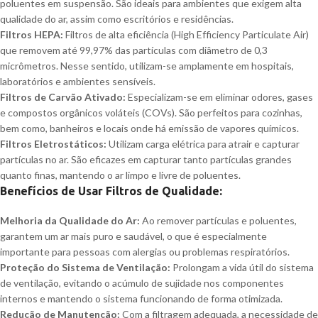
poluentes em suspensão. São ideais para ambientes que exigem alta
qualidade do ar, assim como escritórios e residências.
Filtros HEPA:
Filtros de alta eficiência (High Efficiency Particulate Air)
que removem até 99,97% das partículas com diâmetro de 0,3
micrômetros. Nesse sentido, utilizam-se amplamente em hospitais,
laboratórios e ambientes sensíveis.
Filtros de Carvão Ativado:
Especializam-se em eliminar odores, gases
e compostos orgânicos voláteis (COVs). São perfeitos para cozinhas,
bem como, banheiros e locais onde há emissão de vapores químicos.
Filtros Eletrostáticos:
Utilizam carga elétrica para atrair e capturar
partículas no ar. São eficazes em capturar tanto partículas grandes
quanto finas, mantendo o ar limpo e livre de poluentes.
Benefícios de Usar Filtros de Qualidade:
Melhoria da Qualidade do Ar:
Ao remover partículas e poluentes,
garantem um ar mais puro e saudável, o que é especialmente
importante para pessoas com alergias ou problemas respiratórios.
Proteção do Sistema de Ventilação:
Prolongam a vida útil do sistema
de ventilação, evitando o acúmulo de sujidade nos componentes
internos e mantendo o sistema funcionando de forma otimizada.
Redução de Manutenção:
Com a filtragem adequada, a necessidade de