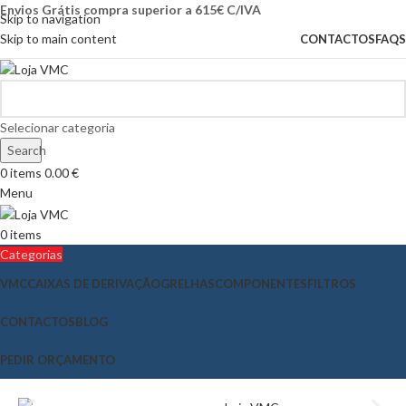
Envios Grátis compra superior a 615€ C/IVA
Skip to navigation
Skip to main content
CONTACTOS
FAQS
Selecionar categoria
Search
0
items
0.00
€
Menu
0
items
Categorias
VMC
CAIXAS DE DERIVAÇÃO
GRELHAS
COMPONENTES
FILTROS
CONTACTOS
BLOG
PEDIR ORÇAMENTO