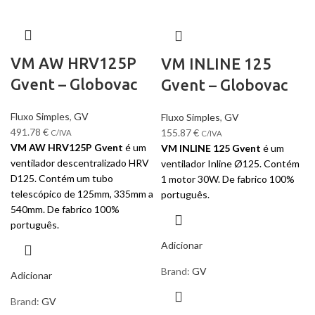
VM AW HRV125P
VM INLINE 125
Gvent – Globovac
Gvent – Globovac
Fluxo Simples
,
GV
Fluxo Simples
,
GV
491.78
€
155.87
€
C/IVA
C/IVA
VM AW HRV125P Gvent
é um
VM INLINE 125 Gvent
é um
ventilador descentralizado HRV
ventilador Inline Ø125. Contém
D125. Contém um tubo
1 motor 30W. De fabrico 100%
telescópico de 125mm, 335mm a
português.
540mm. De fabrico 100%
português.
Adicionar
Brand:
GV
Adicionar
Brand:
GV