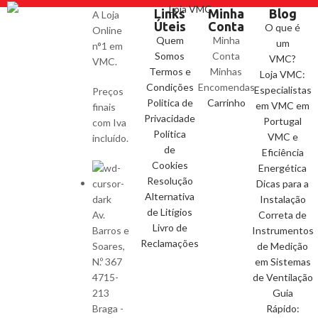
Links
Minha
Blog
A Loja
Úteis
Conta
O que é
Online
Quem
Minha
um
n°1 em
Somos
Conta
VMC?
VMC.
Termos e
Minhas
Loja VMC:
Condições
Encomendas
Especialistas
Preços
Politica de
Carrinho
em VMC em
finais
Privacidade
Portugal
com Iva
Política
VMC e
incluído.
de
Eficiência
Cookies
Energética
Resolução
Dicas para a
Alternativa
Instalação
de Litígios
Av.
Correta de
Livro de
Barros e
Instrumentos
Reclamações
Soares,
de Medição
N.º 367
em Sistemas
4715-
de Ventilação
213
Guia
Braga -
Rápido: