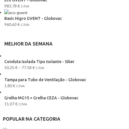
983.78
€
C/IVA
Basic Higro GVENT - Globovac
960.63
€
C/IVA
MELHOR DA SEMANA
Conduta Isolada Tipo Isolante - Siber
50.25
€
–
77.58
€
C/IVA
Tampa para Tubo de Ventilação - Globovac
1.80
€
C/IVA
Grelha MG15 + Grelha CEZA - Globovac
11.07
€
C/IVA
POPULAR NA CATEGORIA