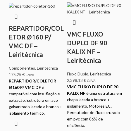
REPARTIDOR/COL
VMC FLUXO
ETOR Ø160 P/
DUPLO DF 90
VMC DF –
KALIX NF –
Leiritécnica
Leiritécnica
Componentes
,
Leiritécnica
Fluxo Duplo
,
Leiritécnica
175.25
€
C/IVA
2,398.13
€
REPARTIDOR/COLETOR
C/IVA
VMC FLUXO DUPLO DF 90
Ø160 P/ VMC DF
é
KALIX NF
é uma estrutura em
compatível com insuflação e
chapa lacada a branco +
extração. Estrutura em aço
isolamento. Motores EC.
galvanizado lacado a branco +
Permutador de fluxo cruzado
isolamento térmico.
em pvc com 86% de
eficiência.