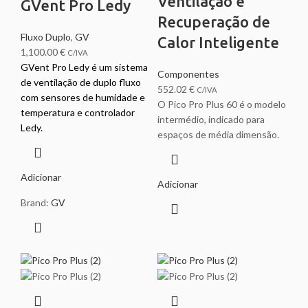
Ventilação e
GVent Pro Ledy
Recuperação de
Fluxo Duplo
,
GV
Calor Inteligente
1,100.00
€
C/IVA
GVent Pro Ledy é um sistema
Componentes
de ventilação de duplo fluxo
552.02
€
C/IVA
com sensores de humidade e
O Pico Pro Plus 60 é o modelo
temperatura e controlador
intermédio, indicado para
Ledy.
espaços de média dimensão.
Adicionar
Adicionar
Brand:
GV