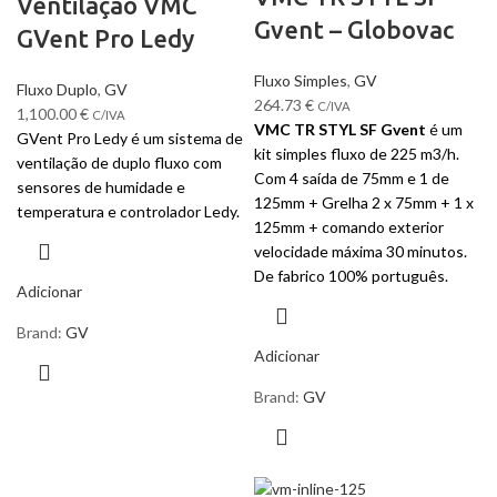
Ventilação VMC
Gvent – Globovac
GVent Pro Ledy
Fluxo Simples
,
GV
Fluxo Duplo
,
GV
264.73
€
C/IVA
1,100.00
€
C/IVA
VMC TR STYL SF Gvent
é um
GVent Pro Ledy é um sistema de
kit simples fluxo de 225 m3/h.
ventilação de duplo fluxo com
Com 4 saída de 75mm e 1 de
sensores de humidade e
125mm + Grelha 2 x 75mm + 1 x
temperatura e controlador Ledy.
125mm + comando exterior
velocidade máxima 30 minutos.
De fabrico 100% português.
Adicionar
Brand:
GV
Adicionar
Brand:
GV