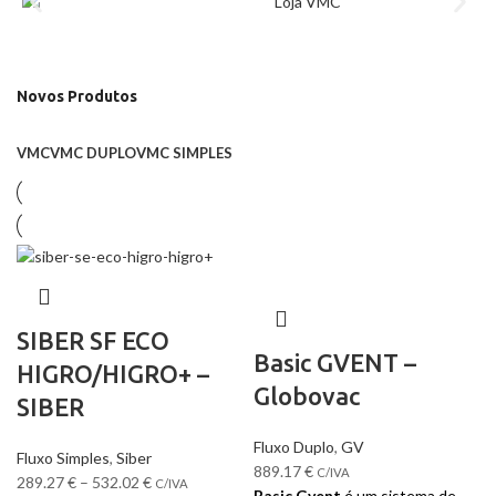
Novos Produtos
VMC
VMC DUPLO
VMC SIMPLES
SIBER SF ECO
Basic GVENT –
HIGRO/HIGRO+ –
Globovac
SIBER
Fluxo Duplo
,
GV
Fluxo Simples
,
Siber
889.17
€
C/IVA
289.27
€
–
532.02
€
C/IVA
Basic Gvent
é um sistema de