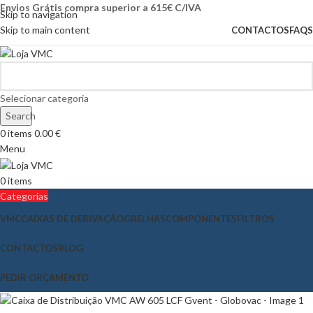
Envios Grátis compra superior a 615€ C/IVA
Skip to navigation
Skip to main content
CONTACTOS
FAQS
Selecionar categoria
Search
0
items
0.00
€
Menu
0
items
Categorias
VMC
CAIXAS DE DERIVAÇÃO
GRELHAS
COMPONENTES
FILTROS
CONTACTOS
BLOG
PEDIR ORÇAMENTO