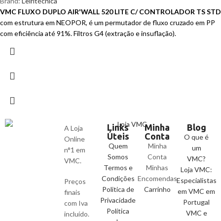
Brand:
Leiritécnica
VMC FLUXO DUPLO AIR'WALL 520 LITE C/ CONTROLADOR TS STD
com estrutura em NEOPOR, é um permutador de fluxo cruzado em PP
com eficiência até 91%. Filtros G4 (extração e insuflação).
Links
Minha
Blog
A Loja
Úteis
Conta
O que é
Online
Quem
Minha
um
n°1 em
Somos
Conta
VMC?
VMC.
Termos e
Minhas
Loja VMC:
Condições
Encomendas
Especialistas
Preços
Politica de
Carrinho
em VMC em
finais
Privacidade
Portugal
com Iva
Política
VMC e
incluído.