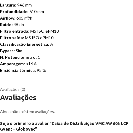
Largura:
946 mm
Profundidade:
610 mm
Airflow:
605 m³/h
Ruído:
45 db
Filtro entrada:
M5 ISO ePM10
Filtro saída:
M5 ISO ePM10
Classificação Energética:
A
Bypass:
Sim
N. Potenciómetro:
1
Amperagem:
<16 A
Eficiência térmica:
95 %
Avaliações (0)
Avaliações
Ainda não existem avaliações.
Seja o primeiro a avaliar “Caixa de Distribuição VMC AW 605 LCF
Gvent – Globovac”