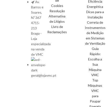
de
Eficiência
Av.
Cookies
Energética
Barros e
Resolução
Dicas para a
Soares,
Alternativa
Instalação
N.º 367
de Litígios
Correta de
4715-
Livro de
Instrumentos
213
Reclamações
de Medição
Braga -
em Sistemas
Loja
de Ventilação
especializada
Guia
na venda
Rápido:
de VMC
Escolha a
Sua
Máquina
VMC
geral@lojavmc.pt
Top
Máquinas
VMC
para
Poupar
Energia