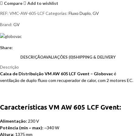
Compare
Add to wishlist
REF:
VMC-AW-605-LCF
Categorias:
Fluxo Duplo
,
GV
Brand:
GV
Share:
DESCRIÇÃO
AVALIAÇÕES (0)
SHIPPING & DELIVERY
Descrição
Caixa de Distribuição VM AW 605 LCF Gvent – Globovac
é
ventilação de duplo fluxo com recuperador de calor, com 2 motores EC.
Características VM AW 605 LCF Gvent:
Alimentação:
230 V
Potência (min ~ max):
~340 W
Altura:
1375 mm