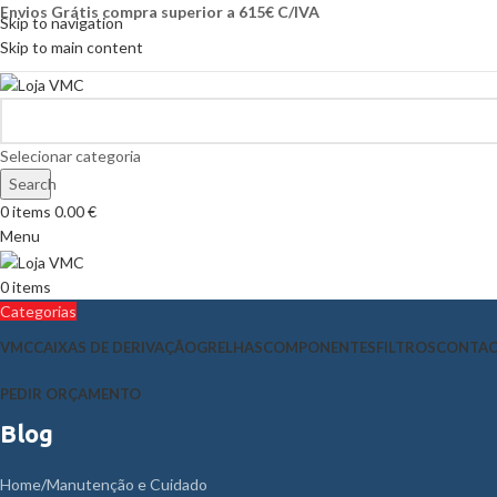
Envios Grátis compra superior a 615€ C/IVA
Skip to navigation
Skip to main content
Selecionar categoria
Search
0
items
0.00
€
Menu
0
items
Categorias
VMC
CAIXAS DE DERIVAÇÃO
GRELHAS
COMPONENTES
FILTROS
CONTA
PEDIR ORÇAMENTO
Blog
Home
Manutenção e Cuidado