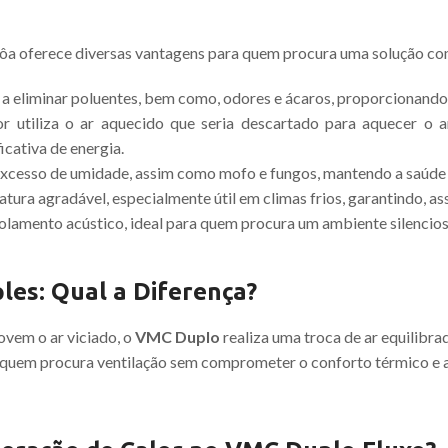
a oferece diversas vantagens para quem procura uma solução co
da a eliminar poluentes, bem como, odores e ácaros, proporcionand
r utiliza o ar aquecido que seria descartado para aquecer o a
cativa de energia.
excesso de umidade, assim como mofo e fungos, mantendo a saúde 
ura agradável, especialmente útil em climas frios, garantindo, ass
solamento acústico, ideal para quem procura um ambiente silencios
es: Qual a Diferença?
ovem o ar viciado, o
VMC Duplo
realiza uma troca de ar equilibra
ara quem procura ventilação sem comprometer o conforto térmico e