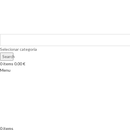
Selecionar categoria
Search
0
items
0.00
€
Menu
0
items