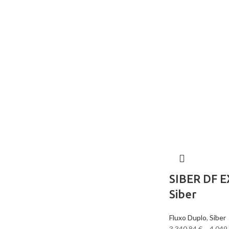
SIBER DF E
Siber
Fluxo Duplo
,
Siber
3,340.84
€
–
4,049