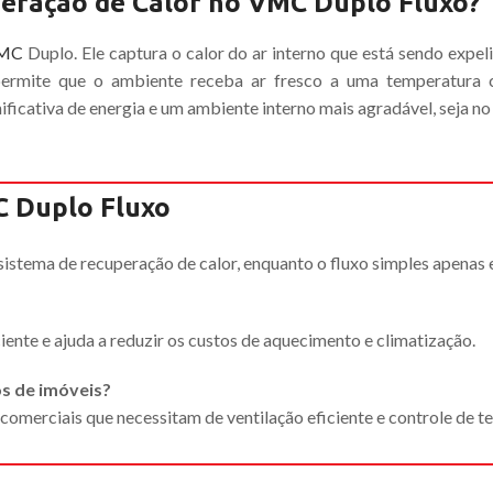
eração de Calor no VMC Duplo Fluxo?
MC
Duplo. Ele captura o calor do ar interno que está sendo expeli
 permite que o ambiente receba ar fresco a uma temperatura c
icativa de energia e um ambiente interno mais agradável, seja no 
C Duplo Fluxo
sistema de recuperação de calor, enquanto o fluxo simples apenas e
iente e ajuda a reduzir os custos de aquecimento e climatização.
os de imóveis?
 comerciais que necessitam de ventilação eficiente e controle de 