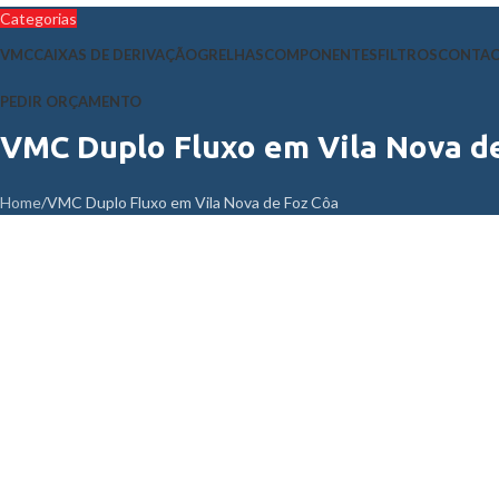
Categorias
VMC
CAIXAS DE DERIVAÇÃO
GRELHAS
COMPONENTES
FILTROS
CONTA
PEDIR ORÇAMENTO
VMC Duplo Fluxo em Vila Nova d
Home
VMC Duplo Fluxo em Vila Nova de Foz Côa