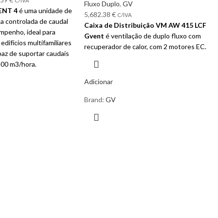
C/IVA
Fluxo Duplo
,
GV
ENT 4
é uma unidade de
5,682.38
€
C/IVA
a controlada de caudal
Caixa de Distribuição VM AW 415 LCF
mpenho, ideal para
Gvent
é ventilação de duplo fluxo com
difícios multifamiliares
recuperador de calor, com 2 motores EC.
apaz de suportar caudais
400 m3/hora.
Adicionar
Brand:
GV