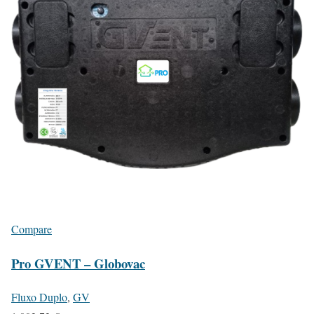
Compare
Pro GVENT – Globovac
Fluxo Duplo
,
GV