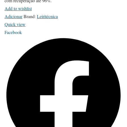
com recuperação até 96%.
Add to wishlist
Adicionar
Brand:
Leiritécnica
Quick view
Facebook