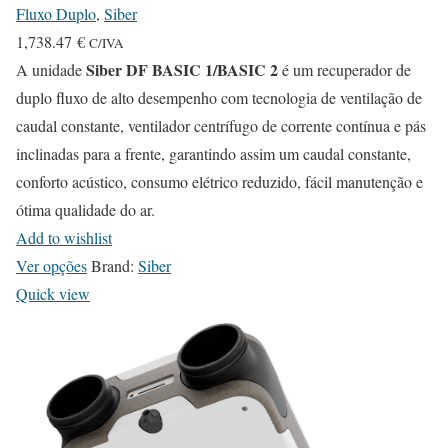
Fluxo Duplo
,
Siber
1,738.47
€
C/IVA
Siber DF BASIC 1/BASIC 2
A unidade
é um recuperador de
duplo fluxo de alto desempenho com tecnologia de ventilação de
caudal constante, ventilador centrífugo de corrente contínua e pás
inclinadas para a frente, garantindo assim um caudal constante,
conforto acústico, consumo elétrico reduzido, fácil manutenção e
ótima qualidade do ar.
Add to wishlist
T
Ver opções
Brand:
Siber
h
Quick view
i
s
p
r
o