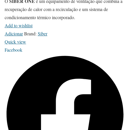
SIBER ONE
O
é um equipamento de ventilação que combina a
a
recuperação de calor com a recirculação e um sistema de
r
condicionamento térmico incorporado.
i
Add to wishlist
a
Adicionar
Brand:
Siber
n
Quick view
t
Facebook
s
.
T
h
e
o
p
t
i
o