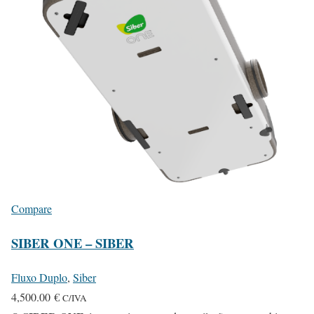
d
u
c
t
h
a
s
m
u
l
t
Compare
i
SIBER ONE – SIBER
p
l
Fluxo Duplo
,
Siber
e
4,500.00
€
C/IVA
v