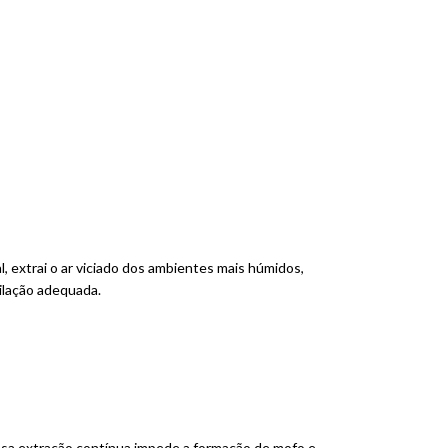
, extrai o ar viciado dos ambientes mais húmidos,
ilação adequada.
essa extração contínua impede a formação de mofo e