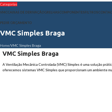
Categorias
VMC
CAIXAS DE DERIVAÇÃO
GRELHAS
COMPONENTES
FILTROS
CONTA
PEDIR ORÇAMENTO
VMC Simples Braga
Home
VMC Simples Braga
VMC Simples Braga
A Ventilação Mecânica Controlada (VMC) Simples é uma solução prática
oferecemos sistemas VMC Simples que proporcionam um ambiente mais 