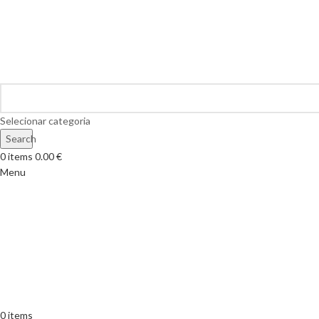
Selecionar categoria
Search
0
items
0.00
€
Menu
0
items