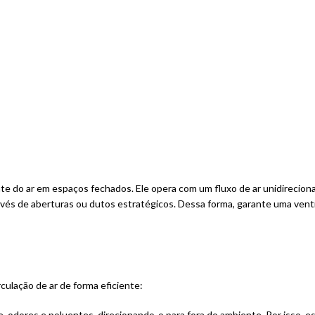
 do ar em espaços fechados. Ele opera com um fluxo de ar unidirecional
ravés de aberturas ou dutos estratégicos. Dessa forma, garante uma vent
ulação de ar de forma eficiente:
 odores e poluentes, direcionando-o para fora do ambiente. Por isso, 