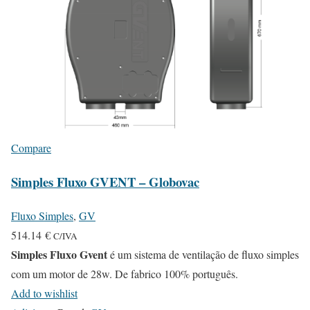
i
0
a
2
n
t
€
s
.
T
h
Compare
e
Simples Fluxo GVENT – Globovac
o
p
Fluxo Simples
,
GV
t
514.14
€
C/IVA
i
Simples Fluxo Gvent
é um sistema de ventilação de fluxo simples
o
com um motor de 28w. De fabrico 100% português.
n
Add to wishlist
s