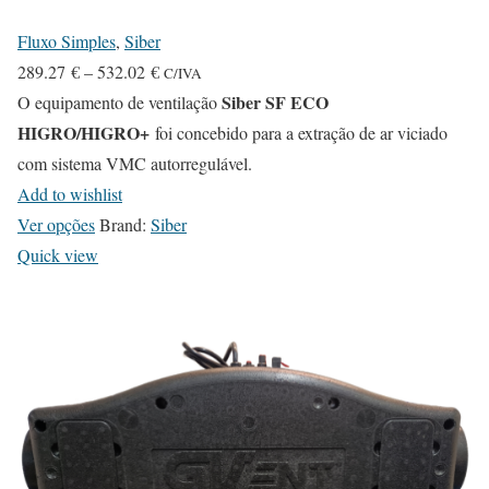
Fluxo Simples
,
Siber
P
289.27
€
–
532.02
€
C/IVA
r
Siber SF ECO
O equipamento de ventilação
HIGRO/HIGRO+
i
foi concebido para a extração de ar viciado
c
com sistema VMC autorregulável.
e
Add to wishlist
T
r
Ver opções
Brand:
Siber
h
a
Quick view
i
n
s
g
p
e
r
:
o
2
d
8
u
9