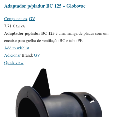
Adaptador p/pladur BC 125 – Globovac
Componentes
,
GV
7.71
€
C/IVA
Adaptador p/pladur BC 125
é uma manga de pladur com um
encaixe para grelha de ventilação BC e tubo PE.
Add to wishlist
Adicionar
Brand:
GV
Quick view