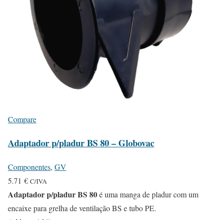
Compare
Adaptador p/pladur BS 80 – Globovac
Componentes
,
GV
5.71
€
C/IVA
Adaptador p/pladur BS 80
é uma manga de pladur com um
encaixe para grelha de ventilação BS e tubo PE.