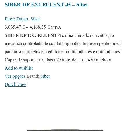
SIBER DF EXCELLENT 45 – Siber
Fluxo Duplo
,
Siber
P
3,835.47
€
–
4,168.25
€
C/IVA
SIBER DF EXCELLENT 4
r
é uma unidade de ventilação
i
mecânica controlada de caudal duplo de alto desempenho, ideal
c
para novos projetos em edifícios multifamiliares e unifamiliares.
e
Capaz de suportar caudais máximos de ar de 450 m3/hora.
r
Add to wishlist
T
a
Ver opções
Brand:
Siber
h
n
Quick view
i
g
s
e
p
:
r
3
o
,