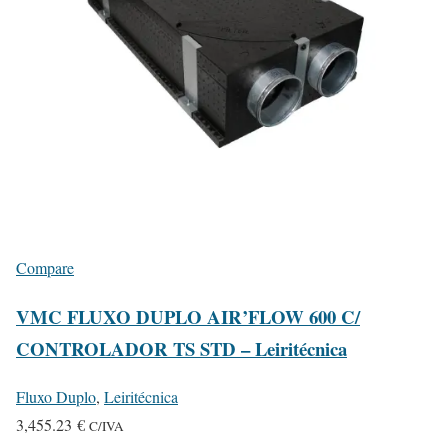
a
,
r
1
i
6
a
8
n
.
t
2
s
5
.
T
€
h
Compare
e
VMC FLUXO DUPLO AIR’FLOW 600 C/
o
p
CONTROLADOR TS STD – Leiritécnica
t
Fluxo Duplo
,
Leiritécnica
i
3,455.23
€
o
C/IVA