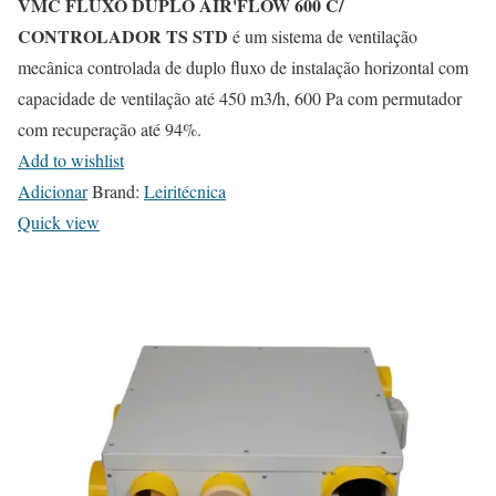
VMC FLUXO DUPLO AIR'FLOW 600 C/
n
CONTROLADOR TS STD
é um sistema de ventilação
s
mecânica controlada de duplo fluxo de instalação horizontal com
m
capacidade de ventilação até 450 m3/h, 600 Pa com permutador
a
com recuperação até 94%.
y
Add to wishlist
b
Adicionar
Brand:
Leiritécnica
e
Quick view
c
h
o
s
e
n
o
n
t