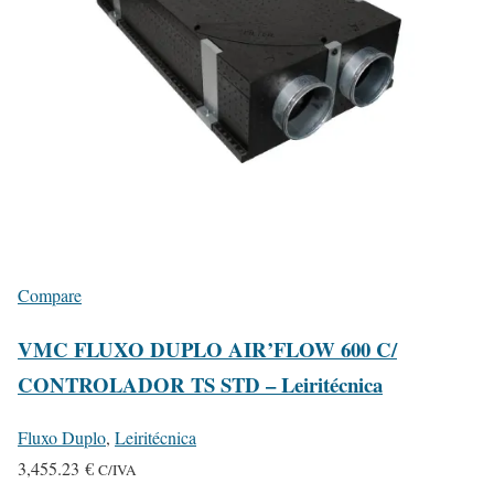
a
,
r
1
i
6
a
8
n
.
t
2
s
5
.
T
€
h
Compare
e
VMC FLUXO DUPLO AIR’FLOW 600 C/
o
p
CONTROLADOR TS STD – Leiritécnica
t
Fluxo Duplo
,
Leiritécnica
i
3,455.23
€
o
C/IVA