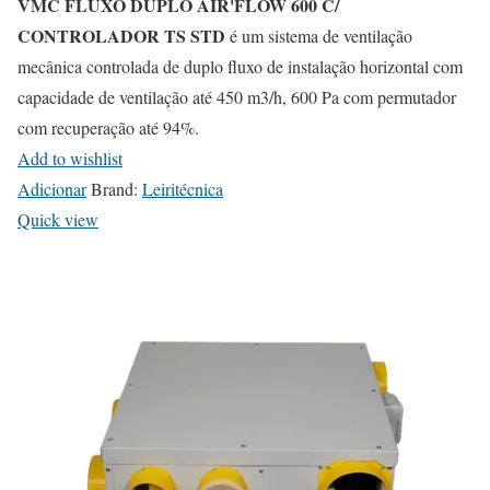
VMC FLUXO DUPLO AIR'FLOW 600 C/
n
CONTROLADOR TS STD
é um sistema de ventilação
s
mecânica controlada de duplo fluxo de instalação horizontal com
m
capacidade de ventilação até 450 m3/h, 600 Pa com permutador
a
com recuperação até 94%.
y
Add to wishlist
b
Adicionar
Brand:
Leiritécnica
e
Quick view
c
h
o
s
e
n
o
n
t