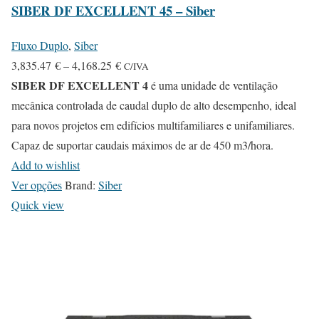
SIBER DF EXCELLENT 45 – Siber
Fluxo Duplo
,
Siber
P
3,835.47
€
–
4,168.25
€
C/IVA
SIBER DF EXCELLENT 4
r
é uma unidade de ventilação
i
mecânica controlada de caudal duplo de alto desempenho, ideal
c
para novos projetos em edifícios multifamiliares e unifamiliares.
e
Capaz de suportar caudais máximos de ar de 450 m3/hora.
r
Add to wishlist
T
a
Ver opções
Brand:
Siber
h
n
Quick view
i
g
s
e
p
:
r
3
o
,