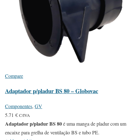
Compare
Adaptador p/pladur BS 80 – Globovac
Componentes
,
GV
5.71
€
C/IVA
Adaptador p/pladur BS 80
é uma manga de pladur com um
encaixe para grelha de ventilação BS e tubo PE.