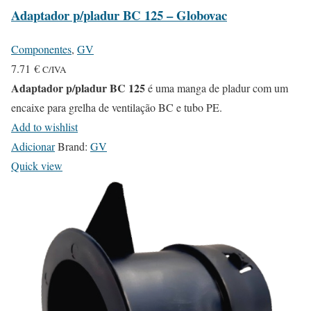
Adaptador p/pladur BC 125 – Globovac
Componentes
,
GV
7.71
€
C/IVA
Adaptador p/pladur BC 125
é uma manga de pladur com um
encaixe para grelha de ventilação BC e tubo PE.
Add to wishlist
Adicionar
Brand:
GV
Quick view