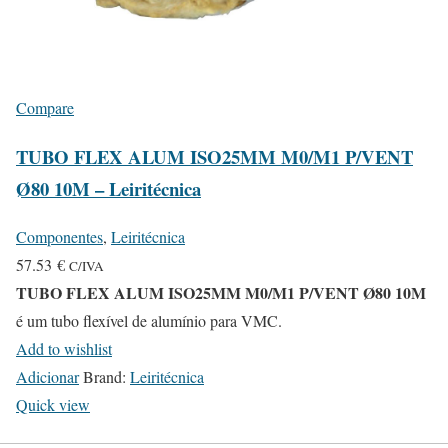
Compare
TUBO FLEX ALUM ISO25MM M0/M1 P/VENT
Ø80 10M – Leiritécnica
Componentes
,
Leiritécnica
57.53
€
C/IVA
TUBO FLEX ALUM ISO25MM M0/M1 P/VENT Ø80 10M
é um tubo flexível de alumínio para VMC.
Add to wishlist
Adicionar
Brand:
Leiritécnica
Quick view