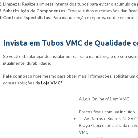
Limpeza
: Realize a limpeza interna dos tubos para evitar o acúmulo de 
Substituição de Componentes
: Troque tubos ou conexões danificadas
Contrate Especialistas
: Para manutenção e reparos, confie em profiss
Invista em Tubos VMC de Qualidade c
Se você está planejando instalar ou realizar a manutenção do seu sis
igualmente, durabilidade.
Fale connosco
hoje mesmo para obter mais informações, solicitar um 
com as soluções da
Loja VMC
!
A Loja Online n°1 em VMC.
Preços finais com Iva incluído.
Av. Barros e Soares, N.º 367
Braga - Loja especializada na v
VMC