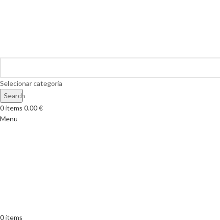
Selecionar categoria
Search
0
items
0.00
€
Menu
0
items