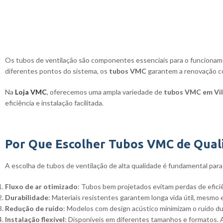
Os tubos de ventilação são componentes essenciais para o funcionam
diferentes pontos do sistema, os
tubos VMC
garantem a renovação co
Na
Loja VMC
, oferecemos uma ampla variedade de
tubos VMC em Vi
eficiência e instalação facilitada.
Por Que Escolher Tubos VMC de Qual
A escolha de tubos de ventilação de alta qualidade é fundamental par
Fluxo de ar otimizado
: Tubos bem projetados evitam perdas de eficiên
Durabilidade
: Materiais resistentes garantem longa vida útil, mesmo
Redução de ruído
: Modelos com design acústico minimizam o ruído d
Instalação flexível
: Disponíveis em diferentes tamanhos e formatos. A