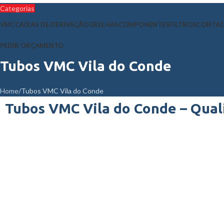
Categorias
VMC
CAIXAS DE DERIVAÇÃO
GRELHAS
COMPONENTES
FILTROS
CONTA
PEDIR ORÇAMENTO
Tubos VMC Vila do Conde
Home
Tubos VMC Vila do Conde
Tubos VMC Vila do Conde – Quali