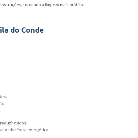
obstruções, tornando a limpeza mais prática.
ila do Conde
des.
ma.
reduzir ruídos.
or eficiência energética.