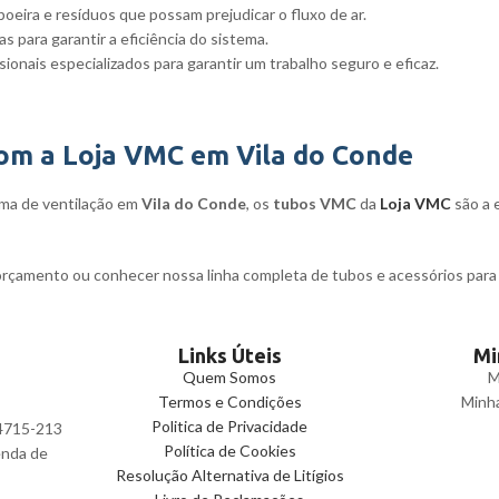
poeira e resíduos que possam prejudicar o fluxo de ar.
 para garantir a eficiência do sistema.
ionais especializados para garantir um trabalho seguro e eficaz.
om a Loja VMC em Vila do Conde
tema de ventilação em
Vila do Conde
, os
tubos VMC
da
Loja VMC
são a e
orçamento ou conhecer nossa linha completa de tubos e acessórios para
Links Úteis
Mi
Quem Somos
M
Termos e Condições
Minh
Politica de Privacidade
 4715-213
Política de Cookies
enda de
Resolução Alternativa de Litígios