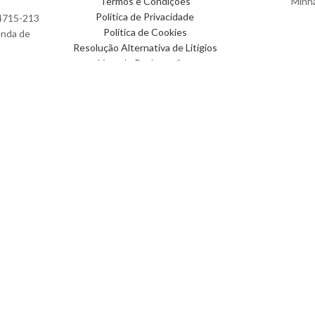
Termos e Condições
Minh
Politica de Privacidade
 4715-213
Política de Cookies
enda de
Resolução Alternativa de Litígios
Livro de Reclamações
Fluxo Digital – a inovar a web
Facebook