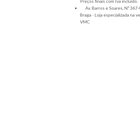
Preços finais com Iva incluído.
Av. Barros e Soares, N.º 367
Braga - Loja especializada na v
VMC
geral@lojavmc.pt
LOJAVMC © 2024– Todos direitos reservados | Desenvolvido por: 
Shop
Wishlist
0
items
Cart
My account