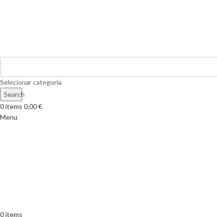
Selecionar categoria
Search
0
items
0.00
€
Menu
0
items