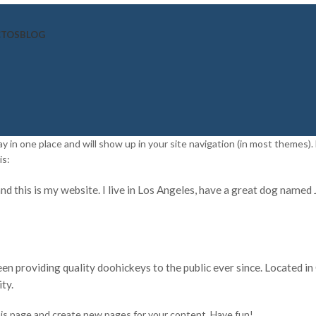
CTOS
BLOG
stay in one place and will show up in your site navigation (in most themes
is:
nd this is my website. I live in Los Angeles, have a great dog named Ja
 providing quality doohickeys to the public ever since. Located i
ty.
is page and create new pages for your content. Have fun!