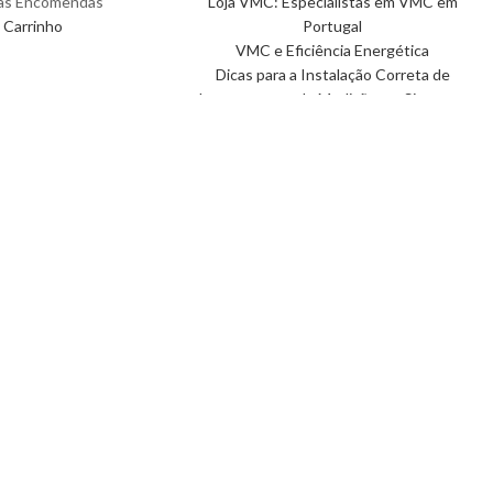
as Encomendas
Loja VMC: Especialistas em VMC em
Carrinho
Portugal
VMC e Eficiência Energética
Dicas para a Instalação Correta de
Instrumentos de Medição em Sistemas
de Ventilação
Guia Rápido: Escolha a Sua Máquina
VMC
Top Máquinas VMC para Poupar Energia