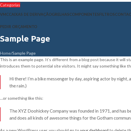
Categorias
VMC
CAIXAS DE DERIVAÇÃO
GRELHAS
COMPONENTES
FILTROS
CONTA
PEDIR ORÇAMENTO
Sample Page
Home
Sample Page
This is an example page. It’s different from a blog post because it will 
introduces them to potential site visitors. It might say something like th
Hi there! I’m a bike messenger by day, aspiring actor by night, a
the rain.)
…or something like this:
The XYZ Doohickey Company was founded in 1971, and has been
and does all kinds of awesome things for the Gotham communi
As a new WordPress user, you should go to
your dashboard
to delete th