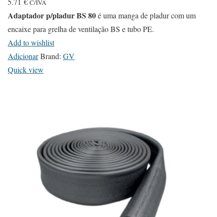
5.71
€
C/IVA
Adaptador p/pladur BS 80
é uma manga de pladur com um
encaixe para grelha de ventilação BS e tubo PE.
Add to wishlist
Adicionar
Brand:
GV
Quick view