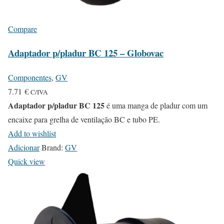
Compare
Adaptador p/pladur BC 125 – Globovac
Componentes
,
GV
7.71
€
C/IVA
Adaptador p/pladur BC 125
é uma manga de pladur com um
encaixe para grelha de ventilação BC e tubo PE.
Add to wishlist
Adicionar
Brand:
GV
Quick view