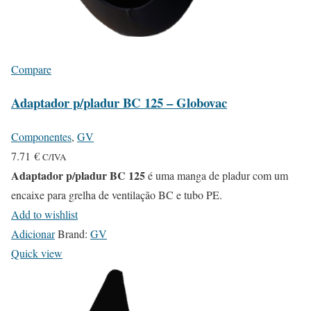
Compare
Adaptador p/pladur BC 125 – Globovac
Componentes
,
GV
7.71
€
C/IVA
Adaptador p/pladur BC 125
é uma manga de pladur com um
encaixe para grelha de ventilação BC e tubo PE.
Add to wishlist
Adicionar
Brand:
GV
Quick view