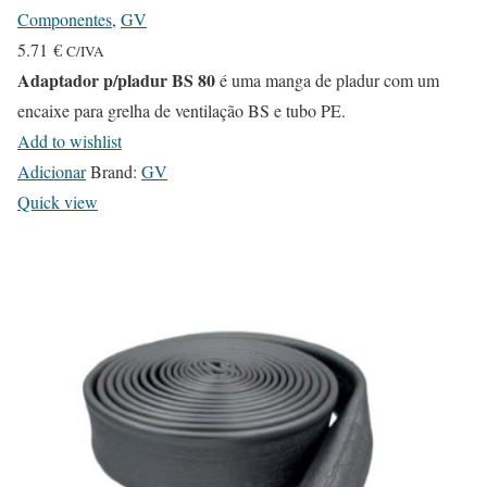
Componentes
,
GV
5.71
€
C/IVA
Adaptador p/pladur BS 80
é uma manga de pladur com um
encaixe para grelha de ventilação BS e tubo PE.
Add to wishlist
Adicionar
Brand:
GV
Quick view