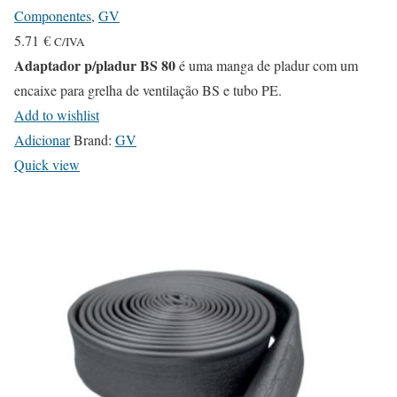
Componentes
,
GV
5.71
€
C/IVA
Adaptador p/pladur BS 80
é uma manga de pladur com um
encaixe para grelha de ventilação BS e tubo PE.
Add to wishlist
Adicionar
Brand:
GV
Quick view