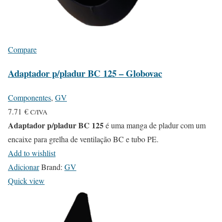
Compare
Adaptador p/pladur BC 125 – Globovac
Componentes
,
GV
7.71
€
C/IVA
Adaptador p/pladur BC 125
é uma manga de pladur com um
encaixe para grelha de ventilação BC e tubo PE.
Add to wishlist
Adicionar
Brand:
GV
Quick view