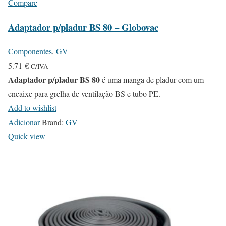
Compare
Adaptador p/pladur BS 80 – Globovac
Componentes
,
GV
5.71
€
C/IVA
Adaptador p/pladur BS 80
é uma manga de pladur com um
encaixe para grelha de ventilação BS e tubo PE.
Add to wishlist
Adicionar
Brand:
GV
Quick view