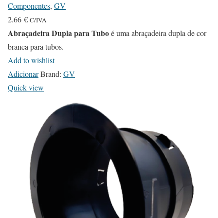
Componentes
,
GV
2.66
€
C/IVA
Abraçadeira Dupla para Tubo
é uma abraçadeira dupla de cor
branca para tubos.
Add to wishlist
Adicionar
Brand:
GV
Quick view