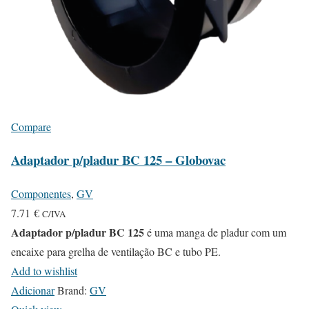
Compare
Adaptador p/pladur BC 125 – Globovac
Componentes
,
GV
7.71
€
C/IVA
Adaptador p/pladur BC 125
é uma manga de pladur com um
encaixe para grelha de ventilação BC e tubo PE.
Add to wishlist
Adicionar
Brand:
GV