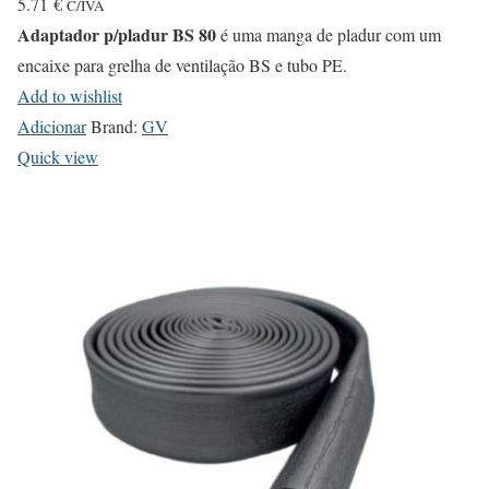
5.71
€
C/IVA
Adaptador p/pladur BS 80
é uma manga de pladur com um
encaixe para grelha de ventilação BS e tubo PE.
Add to wishlist
Adicionar
Brand:
GV
Quick view