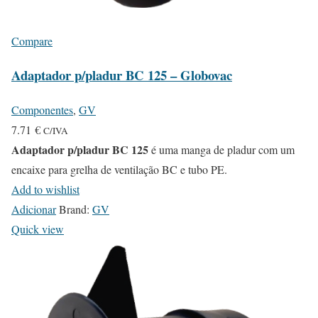
Compare
Adaptador p/pladur BC 125 – Globovac
Componentes
,
GV
7.71
€
C/IVA
Adaptador p/pladur BC 125
é uma manga de pladur com um
encaixe para grelha de ventilação BC e tubo PE.
Add to wishlist
Adicionar
Brand:
GV
Quick view