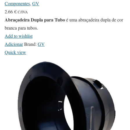
Componentes
,
GV
2.66
€
C/IVA
Abraçadeira Dupla para Tubo
é uma abraçadeira dupla de cor
branca para tubos.
Add to wishlist
Adicionar
Brand:
GV
Quick view