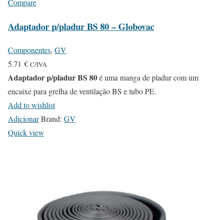
Compare
Adaptador p/pladur BS 80 – Globovac
Componentes
,
GV
5.71
€
C/IVA
Adaptador p/pladur BS 80
é uma manga de pladur com um
encaixe para grelha de ventilação BS e tubo PE.
Add to wishlist
Adicionar
Brand:
GV
Quick view