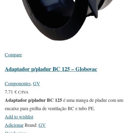
Compare
Adaptador p/pladur BC 125 – Globovac
Componentes
,
GV
7.71
€
C/IVA
Adaptador p/pladur BC 125
é uma manga de pladur com um
encaixe para grelha de ventilação BC e tubo PE.
Add to wishlist
Adicionar
Brand:
GV