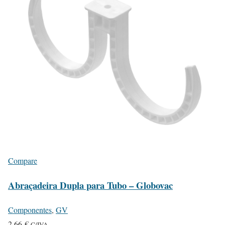
Compare
Abraçadeira Dupla para Tubo – Globovac
Componentes
,
GV
2.66
€
C/IVA