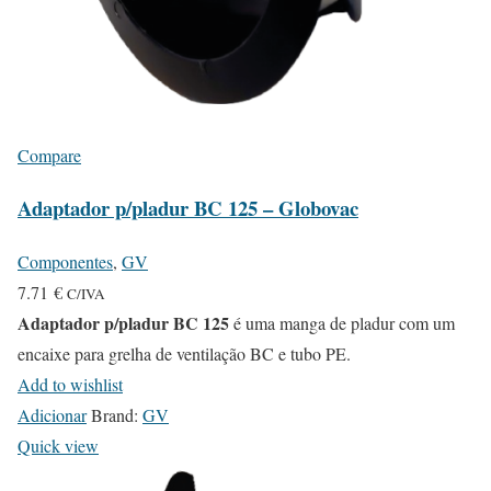
Compare
Adaptador p/pladur BC 125 – Globovac
Componentes
,
GV
7.71
€
C/IVA
Adaptador p/pladur BC 125
é uma manga de pladur com um
encaixe para grelha de ventilação BC e tubo PE.
Add to wishlist
Adicionar
Brand:
GV
Quick view