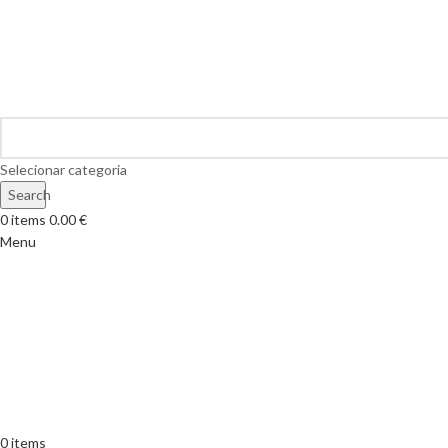
Selecionar categoria
Search
0
items
0.00
€
Menu
0
items