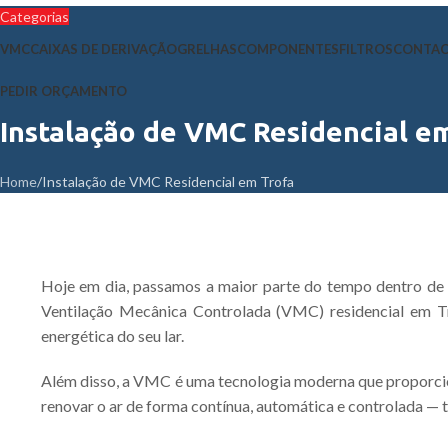
Categorias
VMC
CAIXAS DE DERIVAÇÃO
GRELHAS
COMPONENTES
FILTROS
CONTA
PEDIR ORÇAMENTO
Instalação de VMC Residencial e
Home
Instalação de VMC Residencial em Trofa
Hoje em dia, passamos a maior parte do tempo dentro de ca
Ventilação Mecânica Controlada (VMC) residencial em Tr
energética do seu lar.
Além disso, a VMC é uma tecnologia moderna que proporcio
renovar o ar de forma contínua, automática e controlada — 