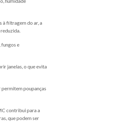
no, humidade
s à filtragem do ar, a
 reduzida.
, fungos e
rir janelas, o que evita
or permitem poupanças
MC contribui para a
ras, que podem ser