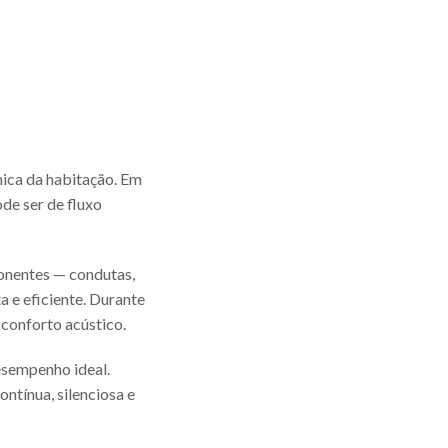
cnica da habitação. Em
de ser de fluxo
onentes — condutas,
a e eficiente. Durante
 conforto acústico.
desempenho ideal.
ontínua, silenciosa e