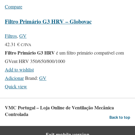
Compare
Filtro Primário G3 HRV – Globovac
Filtros
,
GV
42.31
€
C/IVA
Filtro Primário G3 HRV
é um filtro primário compatível com
GVent HRV 350/650/800/1000
Add to wishlist
Adicionar
Brand:
GV
Quick view
VMC Portugal – Loja Online de Ventilação Mecânica
Controlada
Back to top
Exit mobile version