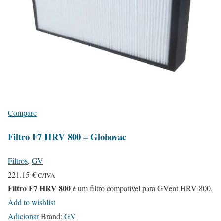
Compare
Filtro F7 HRV 800 – Globovac
Filtros
,
GV
221.15
€
C/IVA
Filtro F7 HRV 800
é um filtro compatível para GVent HRV 800.
Add to wishlist
Adicionar
Brand:
GV