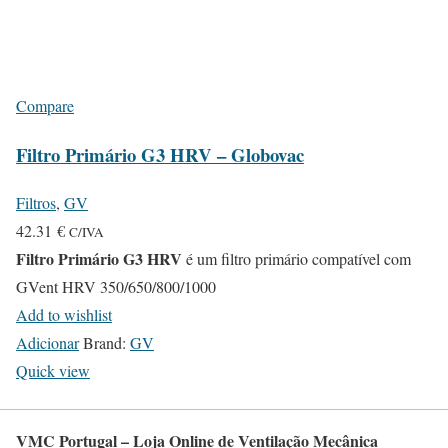
Compare
Filtro Primário G3 HRV – Globovac
Filtros
,
GV
42.31
€
C/IVA
Filtro Primário G3 HRV
é um filtro primário compatível com
GVent HRV 350/650/800/1000
Add to wishlist
Adicionar
Brand:
GV
Quick view
VMC Portugal – Loja Online de Ventilação Mecânica