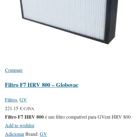
Compare
Filtro F7 HRV 800 – Globovac
Filtros
,
GV
221.15
€
C/IVA
Filtro F7 HRV 800
é um filtro compatível para GVent HRV 800.
Add to wishlist
Adicionar
Brand:
GV