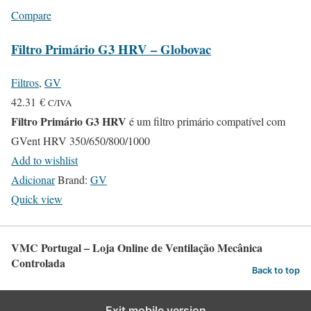
Compare
Filtro Primário G3 HRV – Globovac
Filtros
,
GV
42.31
€
C/IVA
Filtro Primário G3 HRV
é um filtro primário compatível com
GVent HRV 350/650/800/1000
Add to wishlist
Adicionar
Brand:
GV
Quick view
VMC Portugal – Loja Online de Ventilação Mecânica
Controlada
Back to top
Exit mobile version