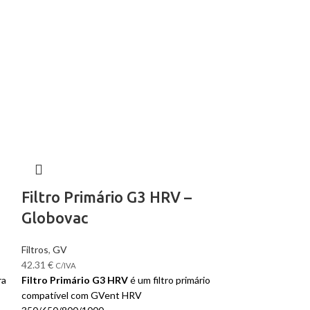
Filtro Primário G3 HRV –
Globovac
Filtros
,
GV
42.31
€
C/IVA
ra
Filtro Primário G3 HRV
é um filtro primário
compatível com GVent HRV