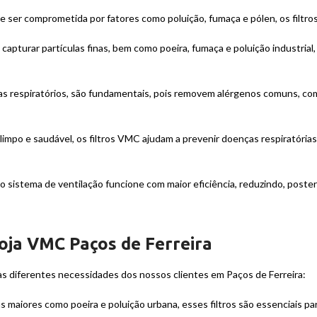
e ser comprometida por fatores como poluição, fumaça e pólen, os filt
e capturar partículas finas, bem como poeira, fumaça e poluição industr
s respiratórios, são fundamentais, pois removem alérgenos comuns, com
 limpo e saudável, os filtros VMC ajudam a prevenir doenças respiratória
e o sistema de ventilação funcione com maior eficiência, reduzindo, pos
Loja VMC Paços de Ferreira
s diferentes necessidades dos nossos clientes em Paços de Ferreira:
as maiores como poeira e poluição urbana, esses filtros são essenciais pa