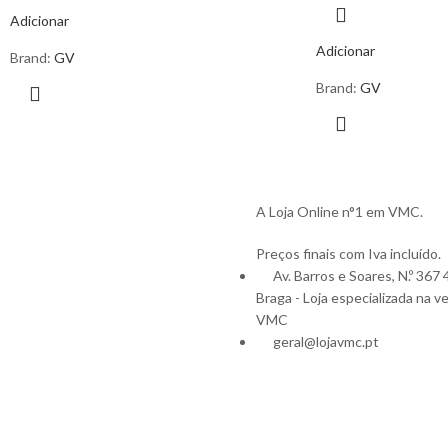
Adicionar
Adicionar
Brand:
GV
Brand:
GV
A Loja Online n°1 em VMC.
Preços finais com Iva incluído.
Av. Barros e Soares, N.º 367
Braga - Loja especializada na v
VMC
geral@lojavmc.pt