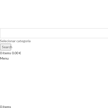
Selecionar categoria
Search
0
items
0.00
€
Menu
0
items