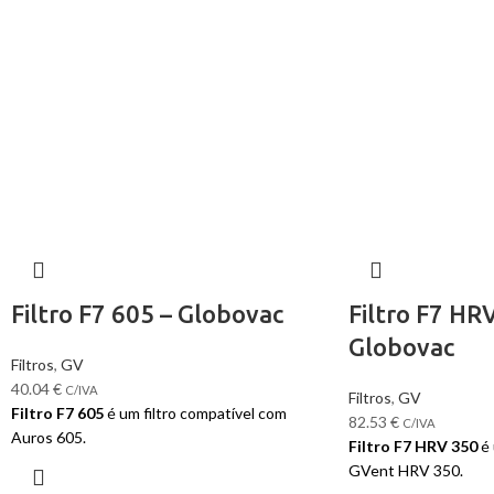
Filtro F7 605 – Globovac
Filtro F7 HR
Globovac
Filtros
,
GV
40.04
€
C/IVA
Filtros
,
GV
Filtro F7 605
é um filtro compatível com
82.53
€
C/IVA
Auros 605.
Filtro F7 HRV 350
é 
GVent HRV 350.