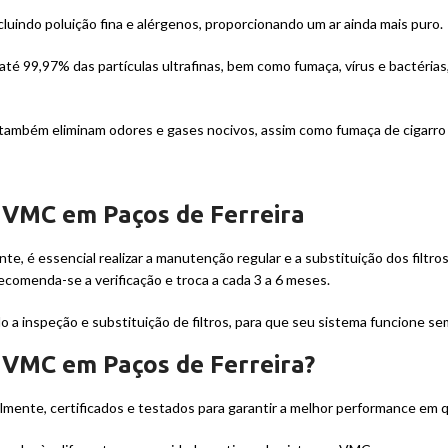
luindo poluição fina e alérgenos, proporcionando um ar ainda mais puro.
r até 99,97% das partículas ultrafinas, bem como fumaça, vírus e bactéri
s também eliminam odores e gases nocivos, assim como fumaça de cigarro 
s VMC em Paços de Ferreira
e, é essencial realizar a manutenção regular e a substituição dos filtro
recomenda-se a verificação e troca a cada 3 a 6 meses.
a inspeção e substituição de filtros, para que seu sistema funcione se
 VMC em Paços de Ferreira?
almente, certificados e testados para garantir a melhor performance em 