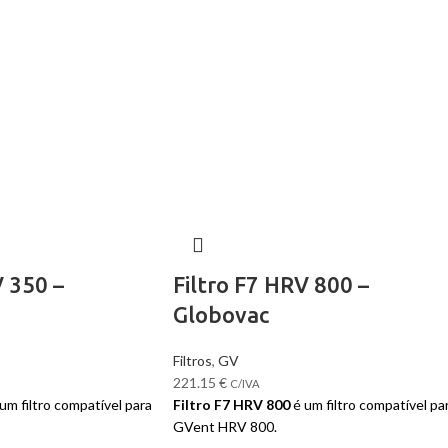
V 350 –
Filtro F7 HRV 800 –
Globovac
Filtros
,
GV
221.15
€
C/IVA
um filtro compatível para
Filtro F7 HRV 800
é um filtro compatível pa
GVent HRV 800.