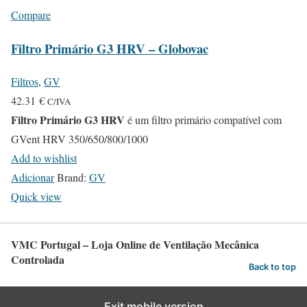
Compare
Filtro Primário G3 HRV – Globovac
Filtros
,
GV
42.31
€
C/IVA
Filtro Primário G3 HRV
é um filtro primário compatível com
GVent HRV 350/650/800/1000
Add to wishlist
Adicionar
Brand:
GV
Quick view
VMC Portugal – Loja Online de Ventilação Mecânica
Controlada
Back to top
Exit mobile version