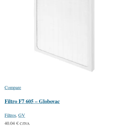
Compare
Filtro F7 605 – Globovac
Filtros
,
GV
40.04
€
C/IVA