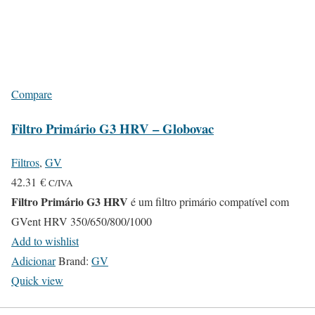
Compare
Filtro Primário G3 HRV – Globovac
Filtros
,
GV
42.31
€
C/IVA
Filtro Primário G3 HRV
é um filtro primário compatível com
GVent HRV 350/650/800/1000
Add to wishlist
Adicionar
Brand:
GV
Quick view