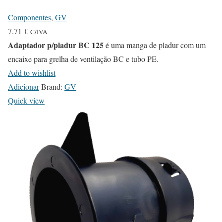
Componentes
,
GV
7.71
€
C/IVA
Adaptador p/pladur BC 125
é uma manga de pladur com um
encaixe para grelha de ventilação BC e tubo PE.
Add to wishlist
Adicionar
Brand:
GV
Quick view