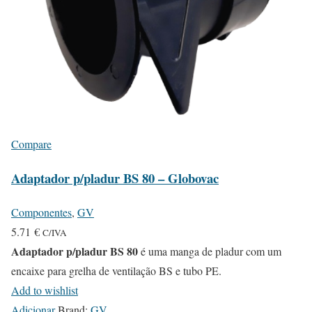
Compare
Adaptador p/pladur BS 80 – Globovac
Componentes
,
GV
5.71
€
C/IVA
Adaptador p/pladur BS 80
é uma manga de pladur com um
encaixe para grelha de ventilação BS e tubo PE.
Add to wishlist
Adicionar
Brand:
GV