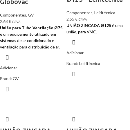
Globovac
Componentes
,
Leiritécnica
Componentes
,
GV
2.55
€
C/IVA
2.68
€
C/IVA
UNIÃO ZINCADA Ø125
é uma
União para Tubo Ventilação Ø75
união, para VMC.
é um equipamento utilizado em
sistemas de ar condicionado e
ventilação para distribuição de ar.
Adicionar
Brand:
Leiritécnica
Adicionar
Brand:
GV