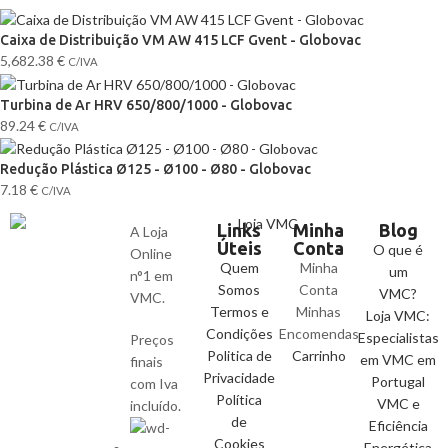
Caixa de Distribuição VM AW 415 LCF Gvent - Globovac
5,682.38
€
C/IVA
Turbina de Ar HRV 650/800/1000 - Globovac
89.24
€
C/IVA
Redução Plástica Ø125 - Ø100 - Ø80 - Globovac
7.18
€
C/IVA
Links
Minha
Blog
A Loja
Úteis
Conta
O que é
Online
Quem
Minha
um
n°1 em
Somos
Conta
VMC?
VMC.
Termos e
Minhas
Loja VMC:
Condições
Encomendas
Especialistas
Preços
Politica de
Carrinho
em VMC em
finais
Privacidade
Portugal
com Iva
Política
VMC e
incluído.
de
Eficiência
Cookies
Energética