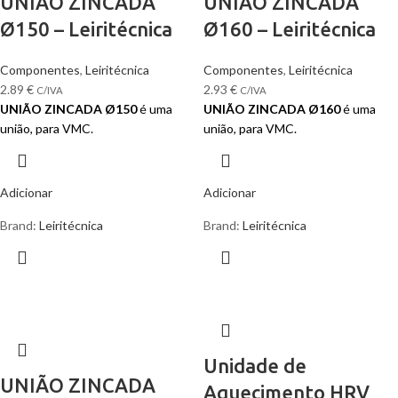
UNIÃO ZINCADA
UNIÃO ZINCADA
Ø150 – Leiritécnica
Ø160 – Leiritécnica
Componentes
,
Leiritécnica
Componentes
,
Leiritécnica
2.89
€
2.93
€
C/IVA
C/IVA
UNIÃO ZINCADA Ø150
é uma
UNIÃO ZINCADA Ø160
é uma
união, para VMC.
união, para VMC.
Adicionar
Adicionar
Brand:
Leiritécnica
Brand:
Leiritécnica
Unidade de
UNIÃO ZINCADA
Aquecimento HRV