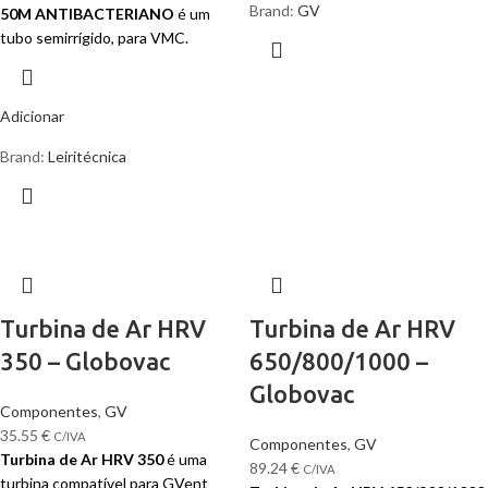
Brand:
GV
50M ANTIBACTERIANO
é um
tubo semirrígido, para VMC.
Adicionar
Brand:
Leiritécnica
Turbina de Ar HRV
Turbina de Ar HRV
350 – Globovac
650/800/1000 –
Globovac
Componentes
,
GV
35.55
€
C/IVA
Componentes
,
GV
Turbina de Ar HRV 350
é uma
89.24
€
C/IVA
turbina compatível para GVent