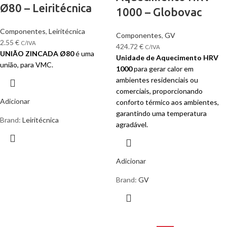
Ø80 – Leiritécnica
1000 – Globovac
Componentes
,
Leiritécnica
Componentes
,
GV
2.55
€
C/IVA
424.72
€
C/IVA
UNIÃO ZINCADA Ø80
é uma
Unidade de Aquecimento HRV
união, para VMC.
1000
para gerar calor em
ambientes residenciais ou
comerciais, proporcionando
Adicionar
conforto térmico aos ambientes,
garantindo uma temperatura
Brand:
Leiritécnica
agradável.
Adicionar
Brand:
GV