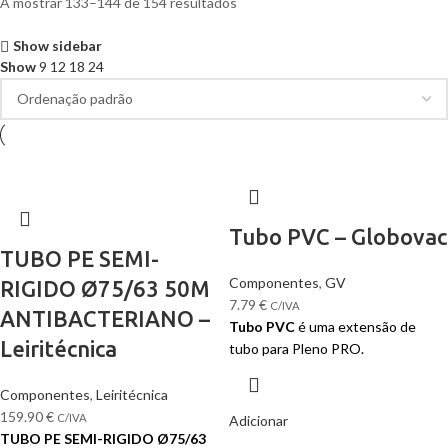
A mostrar 133–144 de 154 resultados
Show sidebar
Show
9
12
18
24
Tubo PVC – Globovac
TUBO PE SEMI-
Componentes
,
GV
RIGIDO Ø75/63 50M
7.79
€
C/IVA
ANTIBACTERIANO –
Tubo PVC
é uma extensão de
Leiritécnica
tubo para Pleno PRO.
Componentes
,
Leiritécnica
159.90
€
C/IVA
Adicionar
TUBO PE SEMI-RIGIDO Ø75/63