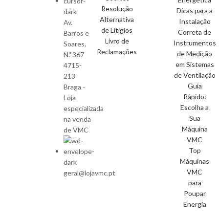
Resolução
Dicas para a
Alternativa
Instalação
Av.
de Litígios
Correta de
Barros e
Livro de
Instrumentos
Soares,
Reclamações
de Medição
N.º 367
em Sistemas
4715-
de Ventilação
213
Guia
Braga -
Rápido:
Loja
Escolha a
especializada
Sua
na venda
Máquina
de VMC
VMC
Top
Máquinas
VMC
geral@lojavmc.pt
para
Poupar
Energia