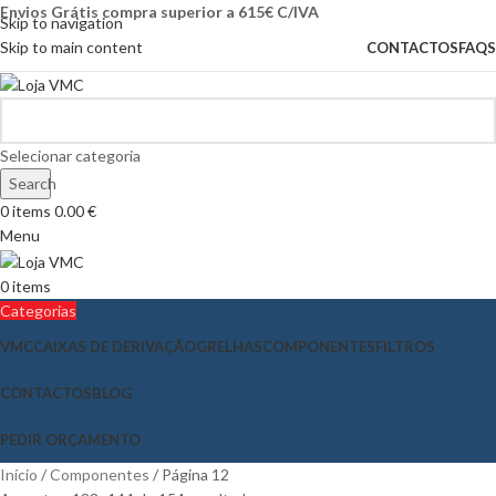
Envios Grátis compra superior a 615€ C/IVA
Skip to navigation
Skip to main content
CONTACTOS
FAQS
Selecionar categoria
Search
0
items
0.00
€
Menu
0
items
Categorias
VMC
CAIXAS DE DERIVAÇÃO
GRELHAS
COMPONENTES
FILTROS
CONTACTOS
BLOG
PEDIR ORÇAMENTO
Início
Componentes
Página 12