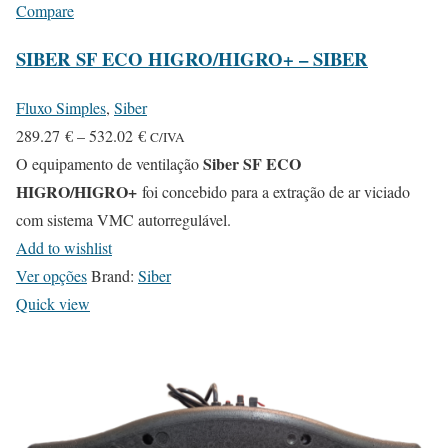
Compare
SIBER SF ECO HIGRO/HIGRO+ – SIBER
Fluxo Simples
,
Siber
P
289.27
€
–
532.02
€
C/IVA
r
Siber SF ECO
O equipamento de ventilação
HIGRO/HIGRO+
i
foi concebido para a extração de ar viciado
c
com sistema VMC autorregulável.
e
Add to wishlist
T
r
Ver opções
Brand:
Siber
h
a
Quick view
i
n
s
g
p
e
r
:
o
2