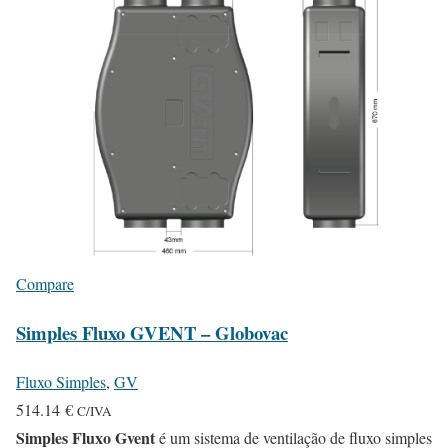
a
2
r
.
i
0
a
2
n
t
€
s
.
T
h
Compare
e
Simples Fluxo GVENT – Globovac
o
p
Fluxo Simples
,
GV
t
514.14
€
C/IVA
i
Simples Fluxo Gvent
é um sistema de ventilação de fluxo simples
o