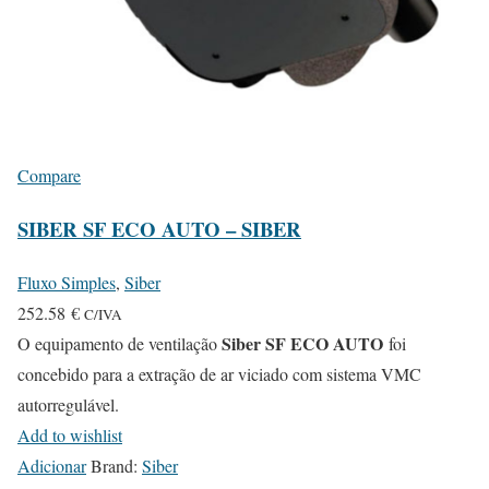
Compare
SIBER SF ECO AUTO – SIBER
Fluxo Simples
,
Siber
252.58
€
C/IVA
Siber SF ECO AUTO
O equipamento de ventilação
foi
concebido para a extração de ar viciado com sistema VMC
autorregulável.
Add to wishlist
Adicionar
Brand:
Siber