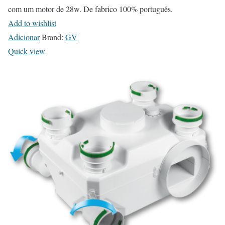
com um motor de 28w. De fabrico 100% português.
n
Add to wishlist
s
Adicionar
Brand:
GV
m
Quick view
a
y
b
e
c
h
o
s
e
n
o
n
t