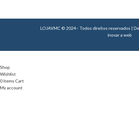
LOJAVMC © 2024– Todos direitos reservados | Dese
inovar a web
Shop
Wishlist
0
items
Cart
My account