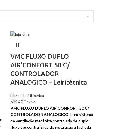
VMC FLUXO DUPLO
AIR’CONFORT 50 C/
CONTROLADOR
ANALOGICO – Leiritécnica
Filtros
,
Leiritécnica
605.47
€
C/IVA
VMC FLUXO DUPLO AIR'CONFORT 50 C/
CONTROLADOR ANALOGICO
é um sistema
e
de ventilação mecânica controlada de duplo
.
fluxo descentralizada de instalação à fachada