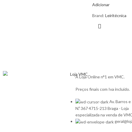
Adicionar
Brand:
Leiritécnica
A Loja Online n°1 em VMC.
Preços finais com Iva incluído.
Av. Barros e
N.º 367 4715-213 Braga - Loja
especializada na venda de VM
geral@lo