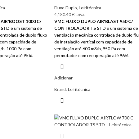
ica
Fluxo Duplo
,
Leiritécnica
4,180.40
€
C/IVA
AIR'BOOST 1000 C/
VMC FLUXO DUPLO AIR'BLAST 950 C/
 STD
é um sistema de
CONTROLADOR TS STD
é um sistema de
ontrolada de duplo fluxo
ventilação mecânica controlada de duplo fl
l com capacidade de
de instalação vertical com capacidade de
3/h, 1000 Pa com
ventilação até 600 m3/h, 950 Pa com
peração até 95%.
permutador com recuperação até 96%.
Adicionar
Brand:
Leiritécnica