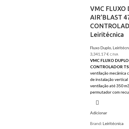
VMC FLUXO
AIR’BLAST 4
CONTROLADO
Leiritécnica
Fluxo Duplo
,
Leiritécn
3,341.17
€
C/IVA
VMC FLUXO DUPLO A
CONTROLADOR TS
ventilação mecânica c
de instalação vertica
ventilação até 350 m
permutador com recu
Adicionar
Brand:
Leiritécnica