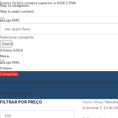
Envios Grátis compra superior a 615€ C/IVA
Skip to navigation
Skip to main content
Selecionar categoria
Search
0
items
0.00
€
Menu
0
items
Categorias
VMC
CAIXAS DE DERIVAÇÃO
GRELHAS
COMPONENTES
FILTROS
CONTA
PEDIR ORÇAMENTO
FILTRAR POR PREÇO
Início
Shop
Resulta
A mostrar 1–12 de 23