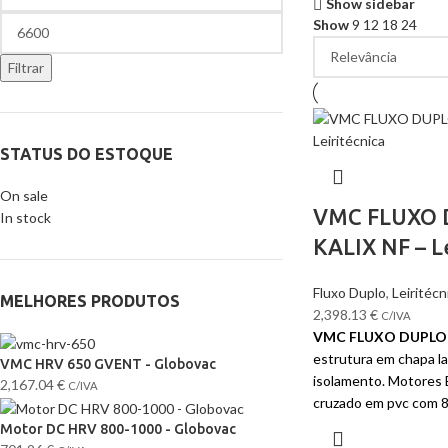
Show sidebar
Show
9
12
18
24
Filtrar
STATUS DO ESTOQUE
On sale
VMC FLUXO 
In stock
KALIX NF – Le
Fluxo Duplo
,
Leiritécn
MELHORES PRODUTOS
2,398.13
€
C/IVA
VMC FLUXO DUPLO 
estrutura em chapa l
VMC HRV 650 GVENT - Globovac
isolamento. Motores 
2,167.04
€
C/IVA
cruzado em pvc com 8
Motor DC HRV 800-1000 - Globovac