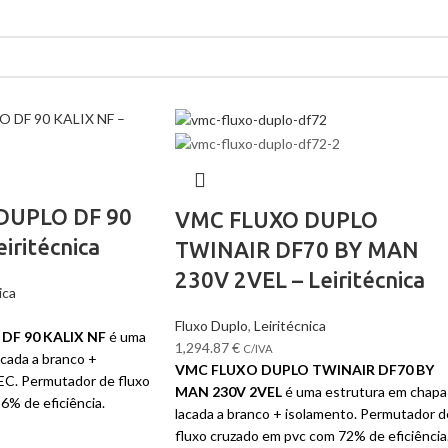
DUPLO DF 90
VMC FLUXO DUPLO
iritécnica
TWINAIR DF70 BY MAN
230V 2VEL – Leiritécnica
ica
Fluxo Duplo
,
Leiritécnica
DF 90 KALIX NF
é uma
1,294.87
€
C/IVA
acada a branco +
VMC FLUXO DUPLO TWINAIR DF70 BY
EC. Permutador de fluxo
MAN 230V 2VEL
é uma estrutura em chapa
6% de eficiência.
lacada a branco + isolamento. Permutador d
fluxo cruzado em pvc com 72% de eficiência