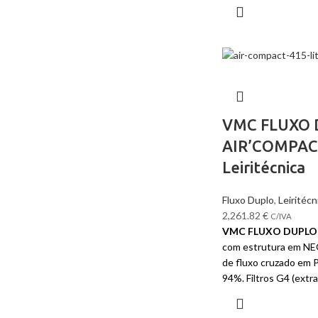
VMC FLUXO
AIR’COMPAC
Leiritécnica
Fluxo Duplo
,
Leiritécn
2,261.82
€
C/IVA
VMC FLUXO DUPLO
com estrutura em N
de fluxo cruzado em P
94%. Filtros G4 (extra