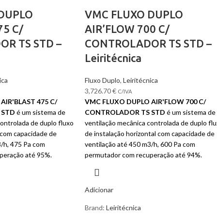
 DUPLO
VMC FLUXO DUPLO
75 C/
AIR’FLOW 700 C/
R TS STD –
CONTROLADOR TS STD –
Leiritécnica
ica
Fluxo Duplo
,
Leiritécnica
3,726.70
€
C/IVA
IR'BLAST 475 C/
VMC FLUXO DUPLO AIR'FLOW 700 C/
 STD
é um sistema de
CONTROLADOR TS STD
é um sistema de
ontrolada de duplo fluxo
ventilação mecânica controlada de duplo fl
l com capacidade de
de instalação horizontal com capacidade de
3/h, 475 Pa com
ventilação até 450 m3/h, 600 Pa com
peração até 95%.
permutador com recuperação até 94%.
Adicionar
Brand:
Leiritécnica