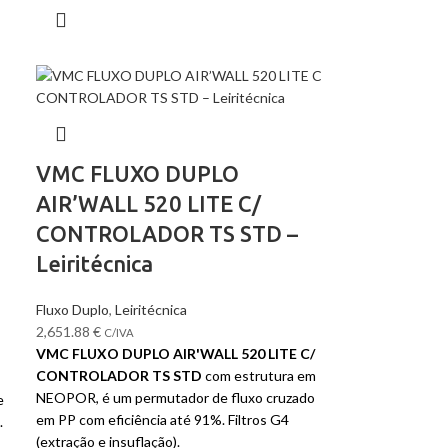
VMC FLUXO DUPLO
AIR’WALL 520 LITE C/
CONTROLADOR TS STD –
Leiritécnica
Fluxo Duplo
,
Leiritécnica
2,651.88
€
C/IVA
VMC FLUXO DUPLO AIR'WALL 520 LITE C/
CONTROLADOR TS STD
com estrutura em
NEOPOR, é um permutador de fluxo cruzado
e
em PP com eficiência até 91%. Filtros G4
.
(extração e insuflação).