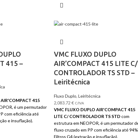
 DUPLO
VMC FLUXO DUPLO
T 415 –
AIR’COMPACT 415 LITE C/
CONTROLADOR TS STD –
Leiritécnica
ica
Fluxo Duplo
,
Leiritécnica
 AIR'COMPACT 415
2,083.72
€
C/IVA
EOPOR, é um permutador
VMC FLUXO DUPLO AIR'COMPACT 415
P com eficiência até
LITE C/ CONTROLADOR TS STD
com
ção e insuflação).
estrutura em NEOPOR, é um permutador d
fluxo cruzado em PP com eficiência até 94%
Filtros G4 (extração e insuflação).