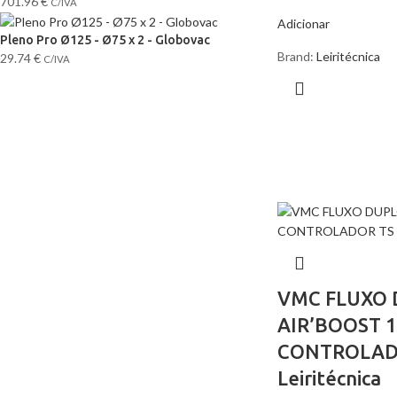
701.96
€
C/IVA
Adicionar
Pleno Pro Ø125 - Ø75 x 2 - Globovac
Brand:
Leiritécnica
29.74
€
C/IVA
VMC FLUXO
AIR’BOOST 1
CONTROLADO
Leiritécnica