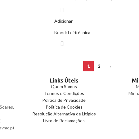
Adicionar
Brand:
Leiritécnica
1
2
→
Links Úteis
Mi
Quem Somos
M
Termos e Condições
Minh
Politica de Privacidade
 Soares,
Política de Cookies
Resolução Alternativa de Litígios
Livro de Reclamações
C
javmc.pt